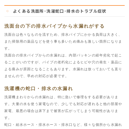
よくある洗面所･洗濯蛇口･排水のトラブル症状
洗面台の下の排水パイプから水漏れがする
洗面台は色々なものを流すため、排水パイプにかかる負荷は大きく、
また掃除用の薬品などを使う事も多いため痛みも激しい箇所になりま
す。
洗面台の排水パイプからの水漏れは、内部パッキンの経年劣化で起こ
ることがいのですが、パイプの老朽化によるヒビや穴の発生・薬品に
よる痛みが原因となることもあります。水漏れは放っておいても直り
ませんので、早めの対応が必要です。
洗濯機の蛇口・排水の水漏れ
洗濯機まわりからの水漏れは、特に急いで修理をする必要がありま
す。大量の水を使う家電なので、少しでも対応が遅れると他の部屋や
家電、最悪の場合は床下まで被害が広がってしまう可能性がありま
す。
蛇口・給水ホース・排水ホース・排水口など、様々な個所から水漏れ