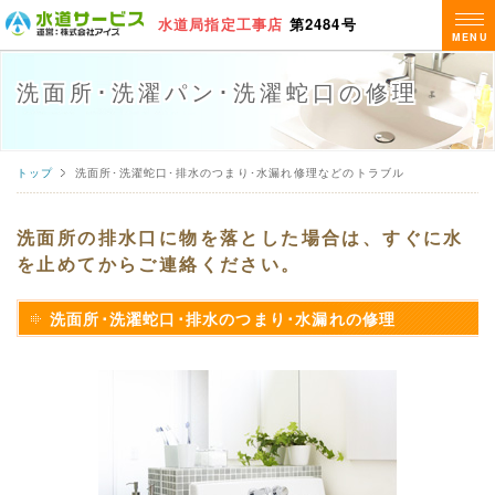
水道局指定工事店
第2484号
MENU
洗面所･洗濯パン･洗濯蛇口の修理
トップ
洗面所･洗濯蛇口･排水のつまり･水漏れ修理などのトラブル
洗面所の排水口に物を落とした場合は、
すぐに水
を止めてからご連絡ください。
洗面所･洗濯蛇口･排水のつまり･水漏れの修理