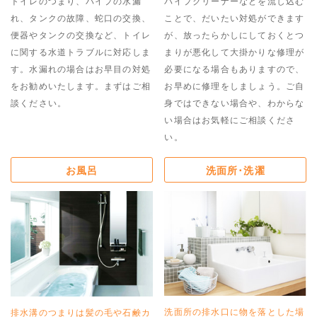
トイレのつまり、パイプの水漏
パイプクリーナーなどを流し込む
れ、タンクの故障、蛇口の交換、
ことで、だいたい対処ができます
便器やタンクの交換など、トイレ
が、放ったらかしにしておくとつ
に関する水道トラブルに対応しま
まりが悪化して大掛かりな修理が
す。水漏れの場合はお早目の対処
必要になる場合もありますので、
をお勧めいたします。まずはご相
お早めに修理をしましょう。ご自
談ください。
身ではできない場合や、わからな
い場合はお気軽にご相談くださ
い。
お風呂
洗面所･洗濯
洗面所の排水口に物を落とした場
排水溝のつまりは髪の毛や石鹸カ